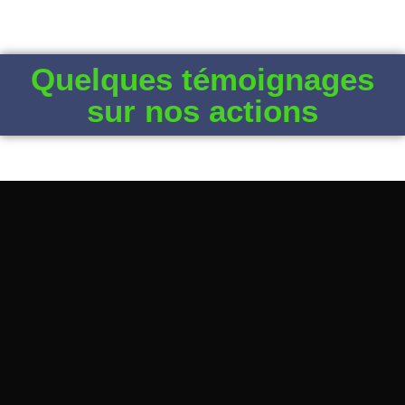
Quelques témoignages
sur nos actions
MAD au Sommet International sur
l’Ecocitoyenneté à Montréal au Canada
10 juin 2023
/
MAD au Sommet International sur l’Ecocitoyenneté à
Montréal au Canada L’ONG Monde Actions Durables est
représentée au Sommet International sur...
En savoir plus