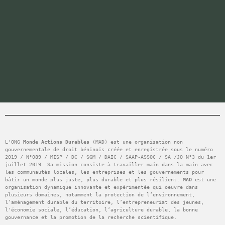
Projet autonomisation des adolescents grâce aux
compétences de vie et à l’Education Financière
18 juillet 2023
L'ONG 
Monde Actions Durables
 (MAD) est une organisation non 
gouvernementale de droit béninois créée et enregistrée sous le numéro 
2019 / N°089 / MISP / DC / SGM / DAIC / SAAP-ASSOC / SA /JO N°3 du 1er 
juillet 2019. Sa mission consiste à travailler main dans la main avec 
les communautés locales, les entreprises et les gouvernements pour 
bâtir un monde plus juste, plus durable et plus résilient. 
MAD
 est une 
organisation dynamique innovante et expérimentée qui oeuvre dans 
plusieurs domaines, notamment la protection de l’environnement, 
l’aménagement durable du territoire, l’entrepreneuriat des jeunes, 
l'économie sociale, l’éducation, l’agriculture durable, la bonne 
gouvernance et la promotion de la recherche scientifique.