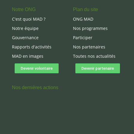
Notre ONG
Plan du site
C'est quoi MAD ?
ONG MAD
Notre équipe
Nos programmes
Gouvernance
Participer
Rapports d'activités
Nos partenaires
MAD en images
Toutes nos actualités
Devenir volontaire
Devenir partenaire
Nos dernières actions
Visite d’institution financière et d’entreprise de
production
18 juillet 2023