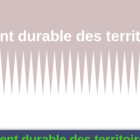
 durable des territ
t durable des territoir