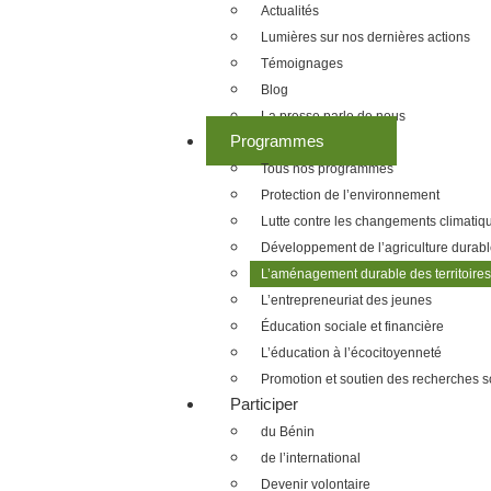
Actualités
Lumières sur nos dernières actions
Témoignages
Blog
La presse parle de nous
Programmes
Tous nos programmes
Protection de l’environnement
Lutte contre les changements climatiq
Développement de l’agriculture durab
L’aménagement durable des territoire
L’entrepreneuriat des jeunes
Éducation sociale et financière
L’éducation à l’écocitoyenneté
Promotion et soutien des recherches s
Participer
du Bénin
de l’international
Devenir volontaire