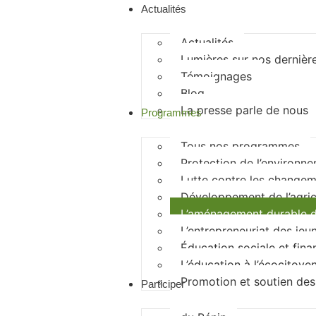
Actualités
Actualités
Lumières sur nos dernièr
Témoignages
Blog
La presse parle de nous
Programmes
Tous nos programmes
Protection de l’environn
Lutte contre les changem
Développement de l’agric
L’aménagement durable de
L’entrepreneuriat des jeu
Éducation sociale et fina
L’éducation à l’écocitoye
Promotion et soutien des
Participer