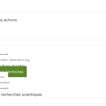
es actions
ement
ents climatiques
ulture durable
s territoires
nes
ncière
nneté
 recherches scientiques