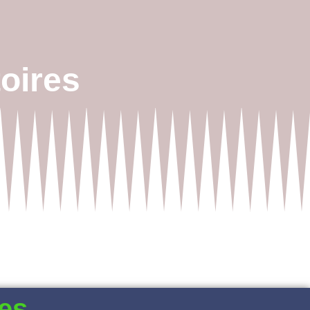
oires
es