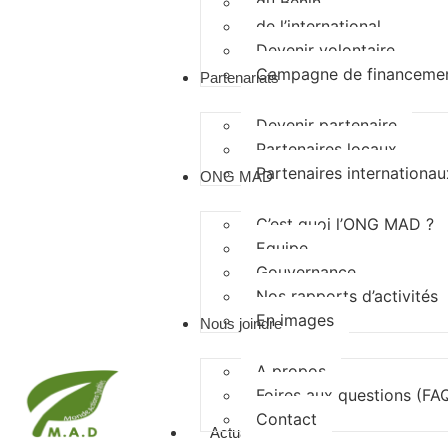
du Bénin
de l’international
Devenir volontaire
Campagne de financeme
Partenariats
Devenir partenaire
Partenaires locaux
Partenaires internationau
ONG MAD
C’est quoi l’ONG MAD ?
Equipe
Gouvernance
Nos rapports d’activités
En images
Nous joindre
A propos
Foires aux questions (FA
Contact
Actualités