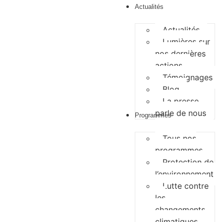
Actualités
Actualités
Lumières sur
nos dernières
actions
Témoignages
Blog
La presse
parle de nous
Programmes
Tous nos
programmes
Protection de
l’environnement
Lutte contre
les
changements
climatiques