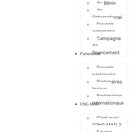
du Bénin
de
l’international
Devenir
volontaire
Campagne
de
financement
Partenariats
Devenir
partenaire
Partenaires
locaux
Partenaires
internationaux
ONG MAD
C’est quoi
l’ONG MAD ?