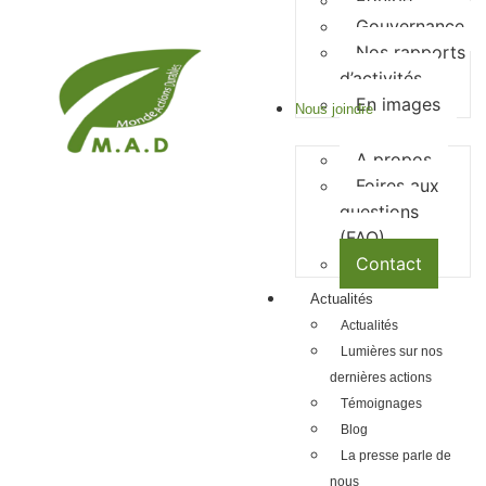
Equipe
Gouvernance
Nos rapports
d’activités
En images
Nous joindre
A propos
Foires aux
questions
(FAQ)
Contact
Actualités
Actualités
Lumières sur nos
dernières actions
Témoignages
Blog
La presse parle de
nous