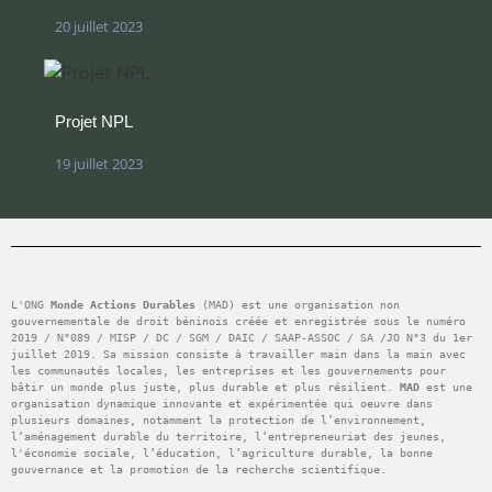
20 juillet 2023
Projet NPL
19 juillet 2023
L'ONG 
Monde Actions Durables
 (MAD) est une organisation non 
gouvernementale de droit béninois créée et enregistrée sous le numéro 
2019 / N°089 / MISP / DC / SGM / DAIC / SAAP-ASSOC / SA /JO N°3 du 1er 
juillet 2019. Sa mission consiste à travailler main dans la main avec 
les communautés locales, les entreprises et les gouvernements pour 
bâtir un monde plus juste, plus durable et plus résilient. 
MAD
 est une 
organisation dynamique innovante et expérimentée qui oeuvre dans 
plusieurs domaines, notamment la protection de l’environnement, 
l’aménagement durable du territoire, l’entrepreneuriat des jeunes, 
l'économie sociale, l’éducation, l’agriculture durable, la bonne 
gouvernance et la promotion de la recherche scientifique.