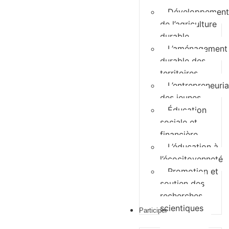
Développement
de l’agriculture
durable
L’aménagement
durable des
territoires
L’entrepreneuria
des jeunes
Éducation
sociale et
financière
L’éducation à
l’écocitoyenneté
Promotion et
soutien des
recherches
scientiques
Participer