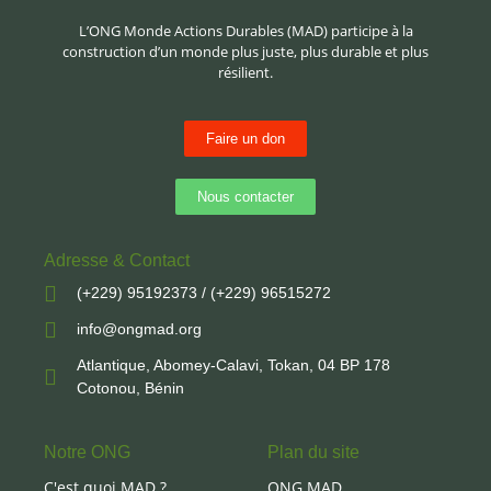
L’ONG Monde Actions Durables (MAD) participe à la
construction d’un monde plus juste, plus durable et plus
résilient.
Faire un don
Nous contacter
Adresse & Contact
(+229) 95192373 / (+229) 96515272
info@ongmad.org
Atlantique, Abomey-Calavi, Tokan, 04 BP 178
Cotonou, Bénin
Notre ONG
Plan du site
C'est quoi MAD ?
ONG MAD